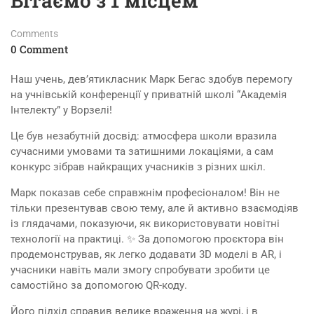
Вітаємо з 1 місцем
Comments
0 Comment
Наш учень, девʼятикласник Марк Бегас здобув перемогу
на учнівській конференції у приватній школі “Академія
Інтелекту” у Ворзелі!
Це був незабутній досвід: атмосфера школи вразила
сучасними умовами та затишними локаціями, а сам
конкурс зібрав найкращих учасників з різних шкіл.
Марк показав себе справжнім професіоналом! Він не
тільки презентував свою тему, але й активно взаємодіяв
із глядачами, показуючи, як використовувати новітні
технології на практиці. ✨ За допомогою проєктора він
продемонстрував, як легко додавати 3D моделі в AR, і
учасники навіть мали змогу спробувати зробити це
самостійно за допомогою QR-коду.
Його підхід справив велике враження на журі, і в