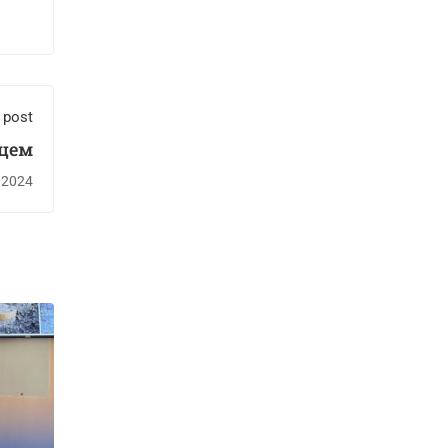
 post
сцем
.2024