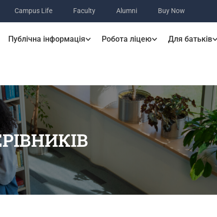
Campus Life
Faculty
Alumni
Buy Now
Публічна інформація
Робота ліцею
Для батьків
РІВНИКІВ