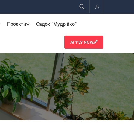
Account
Проєкти
Садок “Мудрійко”
APPLY NOW