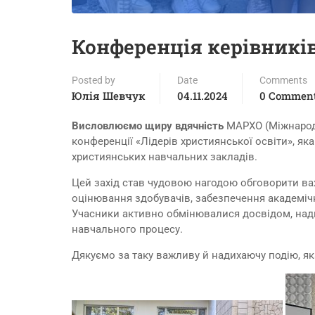
Конференція керівникі
Posted by
Date
Comments
Юлія Шевчук
04.11.2024
0 Commen
Висловлюємо щиру вдячність
МАРХО (Міжнародн
конференції «Лідерів християнської освіти», як
християнських навчальних закладів.
Цей захід став чудовою нагодою обговорити важ
оцінювання здобувачів, забезпечення академічно
Учасники активно обмінювалися досвідом, над
навчального процесу.
Дякуємо за таку важливу й надихаючу подію, я