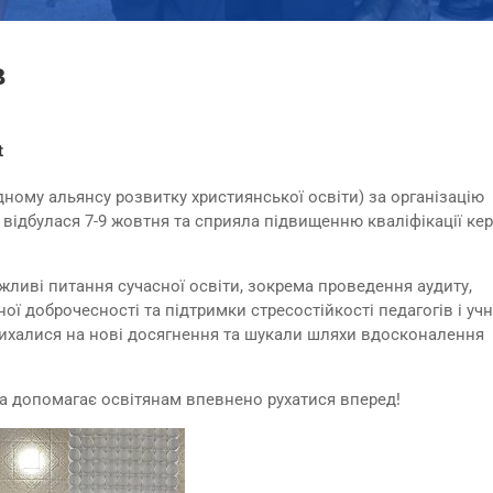
в
t
ому альянсу розвитку християнської освіти) за організацію
а відбулася 7-9 жовтня та сприяла підвищенню кваліфікації ке
ливі питання сучасної освіти, зокрема проведення аудиту,
ї доброчесності та підтримки стресостійкості педагогів і учн
ихалися на нові досягнення та шукали шляхи вдосконалення
ка допомагає освітянам впевнено рухатися вперед!