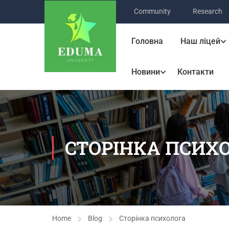
Community
Research
Головна
Наш ліцей
Новини
Контакти
СТОРІНКА ПСИХ
Home
Blog
Сторінка психолога