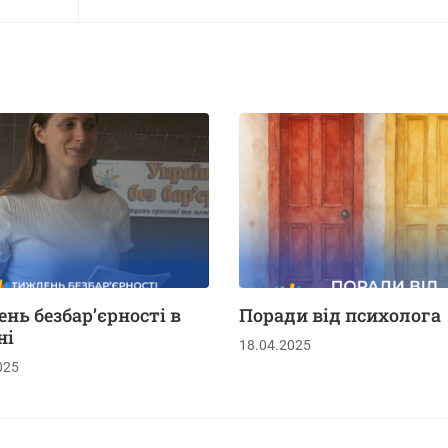
нь безбарʼєрності в
Поради від психолога
ні
18.04.2025
025