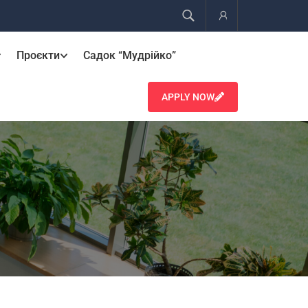
Account
Проєкти
Садок “Мудрійко”
APPLY NOW