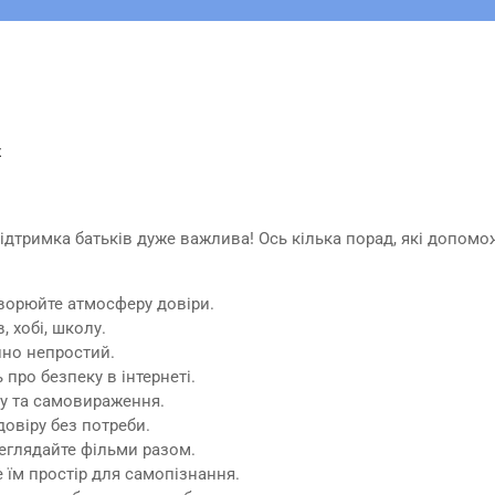
t
Підтримка батьків дуже важлива! Ось кілька порад, які допомо
творюйте атмосферу довіри.
, хобі, школу.
йно непростий.
 про безпеку в інтернеті.
ку та самовираження.
довіру без потреби.
реглядайте фільми разом.
 їм простір для самопізнання.