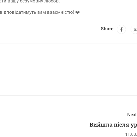
вати вашу безумовну любов.
 відповідатимуть вам взаємністю! ❤️
Share:
Next
Вийшла після у
11.03