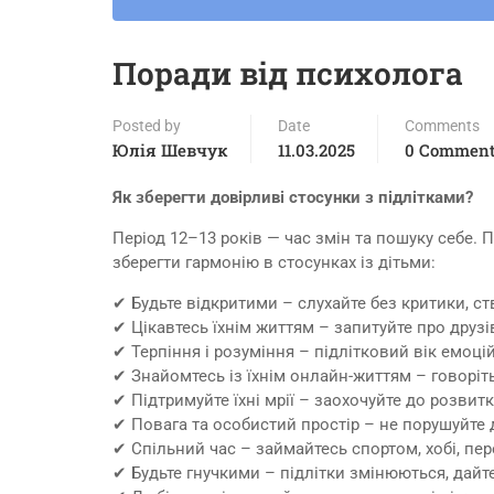
Поради від психолога
Posted by
Date
Comments
Юлія Шевчук
11.03.2025
0 Commen
Як зберегти довірливі стосунки з підлітками?
Період 12–13 років — час змін та пошуку себе. 
зберегти гармонію в стосунках із дітьми:
✔ Будьте відкритими – слухайте без критики, с
✔ Цікавтесь їхнім життям – запитуйте про друзів
✔ Терпіння і розуміння – підлітковий вік емоці
✔ Знайомтесь із їхнім онлайн-життям – говоріть
✔ Підтримуйте їхні мрії – заохочуйте до розвит
✔ Повага та особистий простір – не порушуйте 
✔ Спільний час – займайтесь спортом, хобі, пе
✔ Будьте гнучкими – підлітки змінюються, дайте