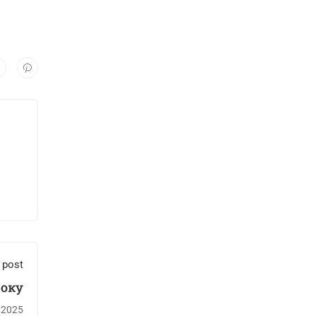
 post
року
.2025