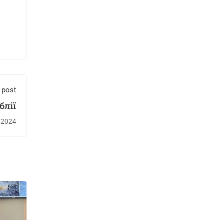
 post
блії
.2024