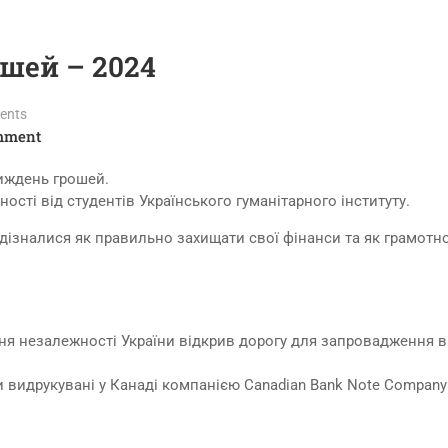
шей – 2024
ents
mment
тиждень грошей.
ості від студентів Українського гуманітарного інституту.
 дізналися як правильно захищати свої фінанси та як грамотн
ня незалежності України відкрив дорогу для запровадження в
ли видрукувані у Канаді компанією Canadian Bank Note Company