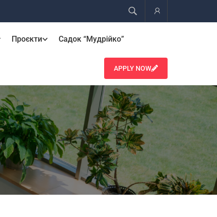
Account
Проєкти
Садок “Мудрійко”
APPLY NOW