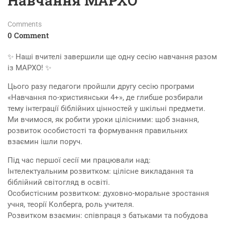
Навчання МАРХО
Comments
0 Comment
✨ Наші вчителі завершили ще одну сесію навчання разом
із МАРХО! ✨
Цього разу педагоги пройшли другу сесію програми
«Навчання по-християнськи 4+», де глибше розбирали
тему інтеграції біблійних цінностей у шкільні предмети.
Ми вчимося, як робити уроки цілісними: щоб знання,
розвиток особистості та формування правильних
взаємин ішли поруч.
Під час першої сесії ми працювали над:
Інтелектуальним розвитком: цілісне викладання та
біблійний світогляд в освіті.
Особистісним розвитком: духовно-моральне зростання
учня, теорії Колберга, роль учителя.
Розвитком взаємин: співпраця з батьками та побудова