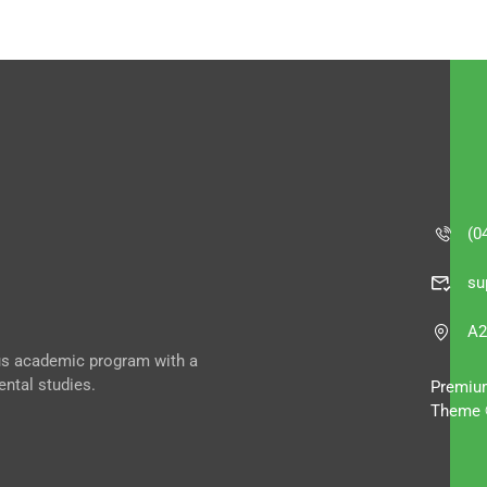
(0
su
A2
ous academic program with a
ental studies.
Premiu
Theme 