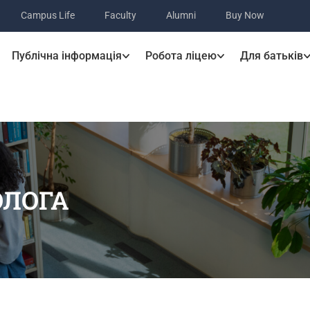
Campus Life
Faculty
Alumni
Buy Now
Публічна інформація
Робота ліцею
Для батьків
ОЛОГА