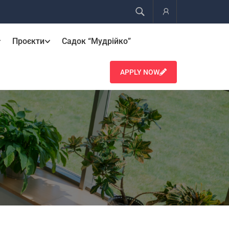
Account
Проєкти
Садок “Мудрійко”
APPLY NOW